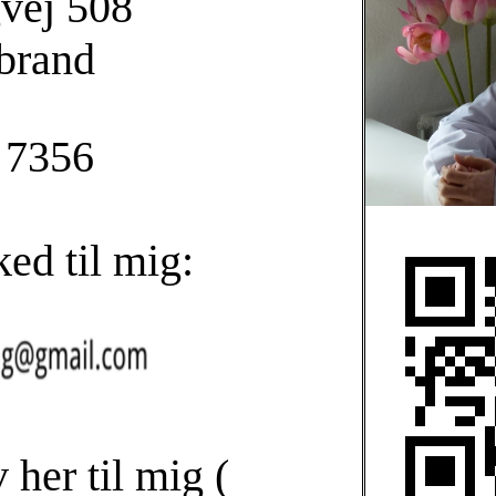
gvej 508
brand
8 7356
ed til mig:
v her til mig (