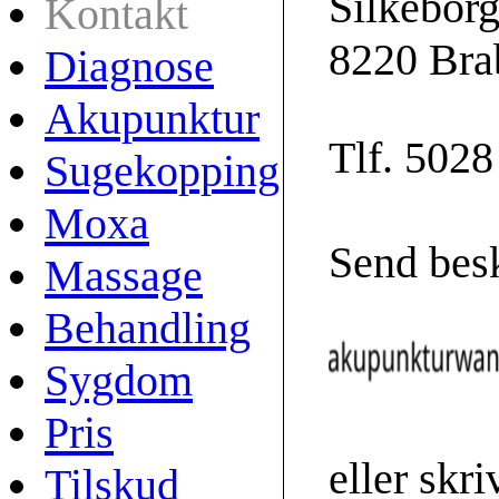
Silkebor
Kontakt
8220 Bra
Diagnose
Akupunktur
Tlf. 502
Sugekopping
Moxa
Send besk
Massage
Behandling
Sygdom
Pris
eller skri
Tilskud