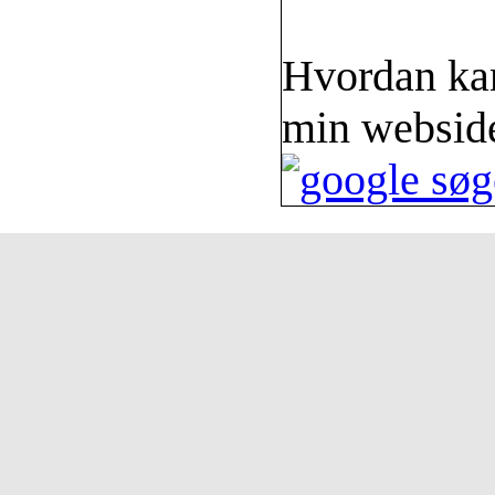
Hvordan kan
min webside