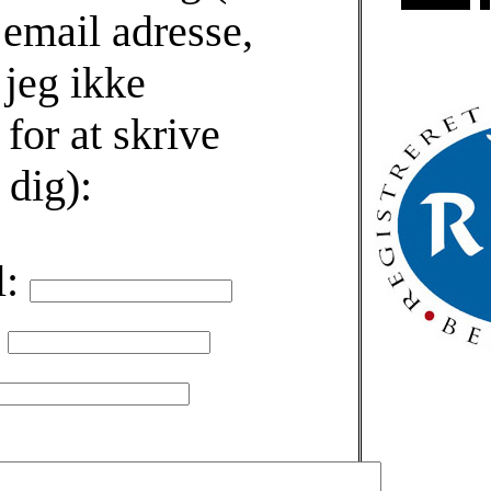
email adresse,
 jeg ikke
for at skrive
l dig):
l:
: