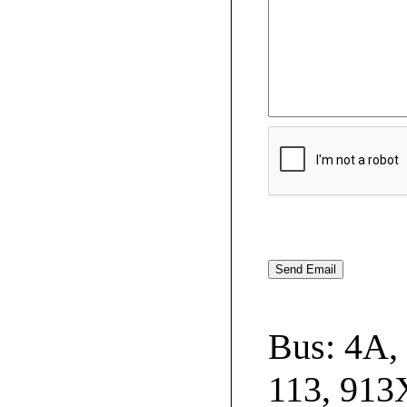
Bus: 4A, 
113, 913